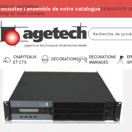
Skip to navigation
onsultez l'ensemble de notre catalogue
DEMANDER UN
Skip to main content
CHAPITEAUX
DÉCORATIONS
EF
DÉCORATIONS
ET CTS
MARIAGES
SP