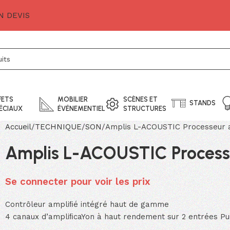
 DEVIS
FETS
MOBILIER
SCÈNES ET
STANDS
ÉCIAUX
ÉVÉNEMENTIEL
STRUCTURES
Accueil
TECHNIQUE
SON
Amplis L-ACOUSTIC Processeur 
Amplis L-ACOUSTIC Processe
Se connecter pour voir les prix
Contrôleur ampliﬁé intégré haut de gamme
4 canaux d’ampliﬁcaYon à haut rendement sur 2 entrées P