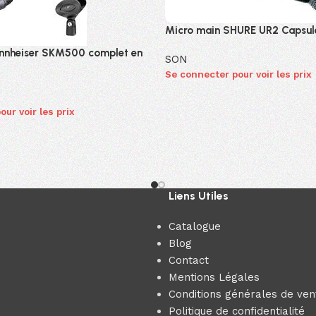
Micro main SHURE UR2 Capsul
nnheiser SKM500 complet en
SON
Se connecter pour voir les prix
ur voir les prix
Liens Utiles
Catalogue
Blog
Contact
Mentions Légales
Conditions générales de ven
Politique de confidentialité