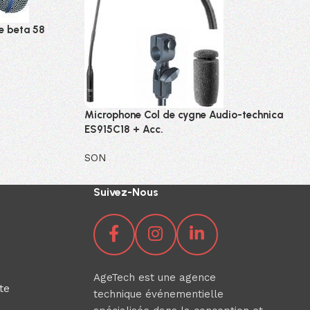
e beta 58
Microphone Col de cygne Audio-technica
ES915C18 + Acc.
SON
Se connecter pour voir les prix
Suivez-Nous
AgeTech est une agence
te
technique événementielle