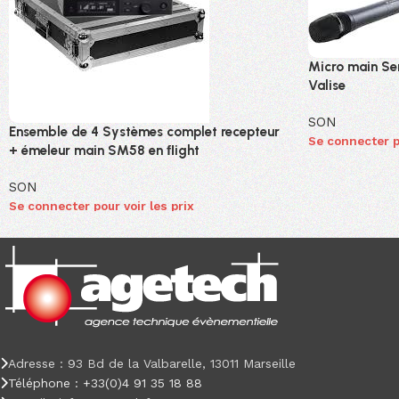
Micro main Se
Valise
SON
Ensemble de 4 Systèmes complet recepteur
Se connecter po
+ émeleur main SM58 en ﬂight
SON
Se connecter pour voir les prix
Adresse : 93 Bd de la Valbarelle, 13011 Marseille
Téléphone : +33(0)4 91 35 18 88