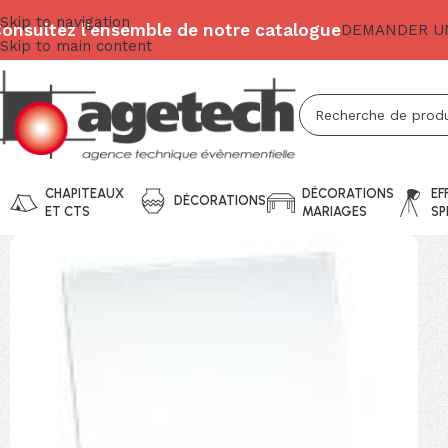
Skip to navigation
onsultez l'ensemble de notre catalogue
DEMANDER UN
Skip to main content
CHAPITEAUX
DÉCORATIONS
EF
DÉCORATIONS
ET CTS
MARIAGES
SP