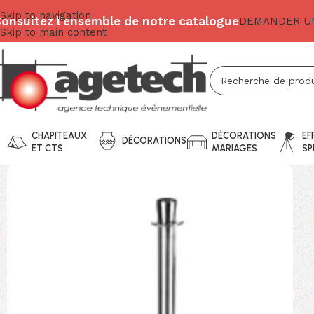
Skip to navigation
onsultez l'ensemble de notre catalogue
DEMANDER UN
Skip to main content
CHAPITEAUX
DÉCORATIONS
EF
DÉCORATIONS
ET CTS
MARIAGES
SP