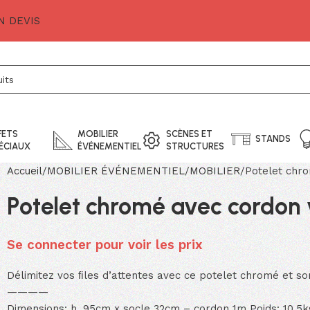
 DEVIS
FETS
MOBILIER
SCÈNES ET
STANDS
ÉCIAUX
ÉVÉNEMENTIEL
STRUCTURES
Accueil
MOBILIER ÉVÉNEMENTIEL
MOBILIER
Potelet chr
Potelet chromé avec cordon 
Se connecter pour voir les prix
Délimitez vos ﬁles d’attentes avec ce potelet chromé et so
————
Dimensions: h. 95cm x socle 32cm – cordon 1m Poids: 10,5k