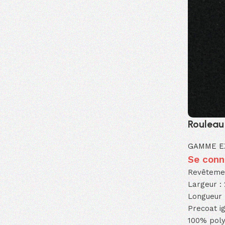
Rouleau
GAMME E
Se conne
Revêtement
Largeur :
Longueur 
Precoat ig
100% pol