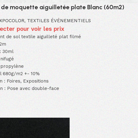
 de moquette aiguilletée plate Blanc (60m2)
XPOCOLOR
,
TEXTILES ÉVÉNEMENTIELS
cter pour voir les prix
 de sol textile aiguilleté plat filmé
 2m
: 30ml
nifugé
ypropylène
al 680g/m2 +- 10%
n : Foires, Expositions
on : Pose avec double-face