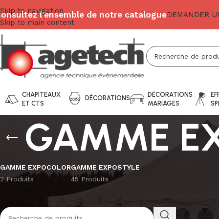
Skip to navigation
onsultez l'ensemble de notre catalogue
DEMANDER UN
Skip to main content
CHAPITEAUX
DÉCORATIONS
EF
DÉCORATIONS
ET CTS
MARIAGES
SP
GAMME E
GAMME EXPOCOLOR
GAMME EXPOSTYLE
2 Produits
45 Produits
Recherche De Produits
Accueil
TEXT