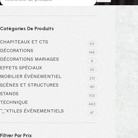
Catégories De Produits
CHAPITEAUX ET CTS
50
DÉCORATIONS
148
DÉCORATIONS MARIAGES
6
EFFETS SPÉCIAUX
42
MOBILIER ÉVÉNEMENTIEL
213
SCÈNES ET STRUCTURES
181
STANDS
103
TECHNIQUE
463
TEXTILES ÉVÉNEMENTIELS
47
Filtrer Par Prix