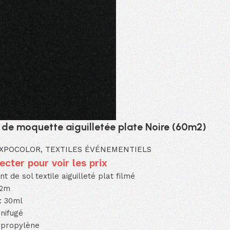
 de moquette aiguilletée plate Noire (60m2)
XPOCOLOR
,
TEXTILES ÉVÉNEMENTIELS
cter pour voir les prix
 de sol textile aiguilleté plat filmé
 2m
: 30ml
nifugé
ypropylène