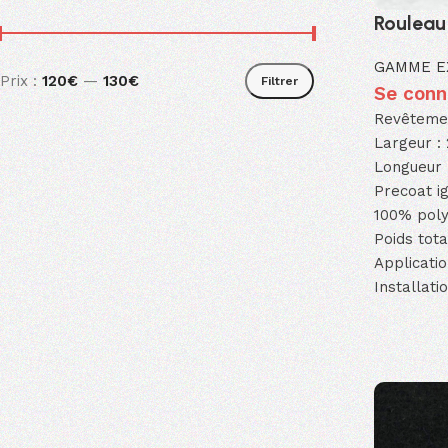
Rouleau
GAMME E
Prix :
120€
—
130€
Filtrer
Se conne
Revêtement
Largeur :
Longueur 
Precoat ig
100% pol
Poids tot
Applicatio
Installati